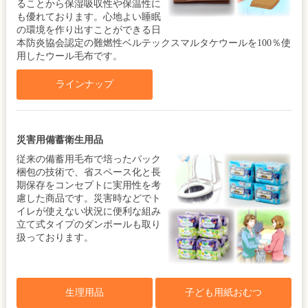
ることから保湿吸収性や保温性に
も優れております。心地よい睡眠
の環境を作り出すことができる日
本防炎協会認定の難燃性ベルテックスマルタケウールを100％使
用したウール毛布です。
ラインナップ
災害用備蓄衛生用品
従来の備蓄用毛布で培ったパック
梱包の技術で、省スペース化と長
期保存をコンセプトに実用性を考
慮した商品です。災害時などでト
イレが使えない状況に便利な組み
立て式タイプのダンボールも取り
扱っております。
生理用品
子ども用紙おむつ