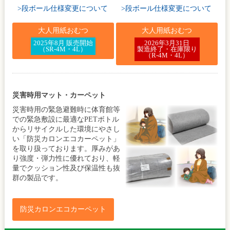
>段ボール仕様変更について
>段ボール仕様変更について
大人用紙おむつ
大人用紙おむつ
2025年8月 販売開始
2026年3月31日
（SR-4M・4L）
製造終了・在庫限り
（R-4M・4L）
災害時用マット・カーペット
災害時用の緊急避難時に体育館等
での緊急敷設に最適なPETボトル
からリサイクルした環境にやさし
い「防災カロンエコカーペット」
を取り扱っております。厚みがあ
り強度・弾力性に優れており、軽
量でクッション性及び保温性も抜
群の製品です。
防災カロンエコカーペット