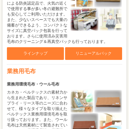
による防炎認定品で、火気の近く
で使用する事が多い冬の避難所で
も安心してご利用いただけます。
また、少ないスペースでも大量の
備蓄ができるよう、コンパクトな
サイズに真空パック包装を行って
おります。さらに使用済み災害用
毛布のクリーニング＆再真空パックも行っております。
ラインナップ
リニューアルパック
業務用毛布
業務用環境毛布・ウール毛布
カネカ・ベルテックスの素材力か
ら生まれた製品であり、リネンサ
プライ・リース等のニーズに合わ
せて、様々なタイプを取り揃えた
ベルテックス業務用環境毛布を取
り扱っております。また、ウール
毛布は天然素材にて製造されてい