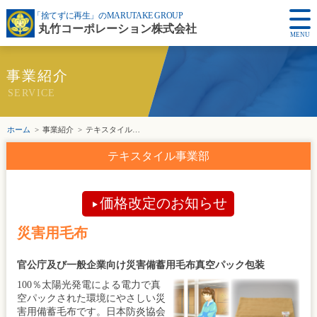
「捨てずに再生」のMARUTAKE GROUP
丸竹コーポレーション株式会社
MENU
事業紹介
SERVICE
ホーム
事業紹介
テキスタイル事業部
テキスタイル事業部
価格改定のお知らせ
災害用毛布
官公庁及び一般企業向け災害備蓄用毛布真空パック包装
100％太陽光発電による電力で真
空パックされた環境にやさしい災
害用備蓄毛布です。日本防炎協会