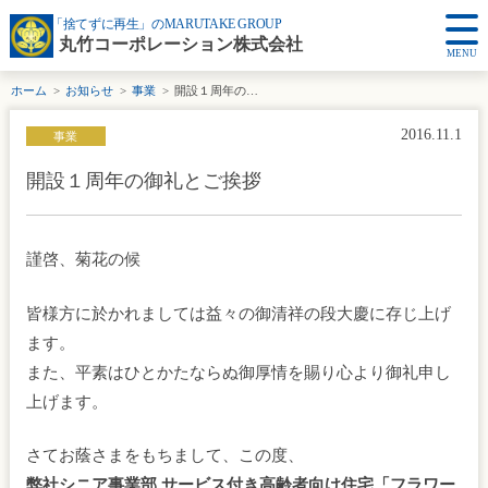
「捨てずに再生」のMARUTAKE GROUP
丸竹コーポレーション株式会社
MENU
ホーム
お知らせ
事業
開設１周年の御礼とご挨拶
2016.11.1
事業
開設１周年の御礼とご挨拶
謹啓、菊花の候
皆様方に於かれましては益々の御清祥の段大慶に存じ上げ
ます。
また、平素はひとかたならぬ御厚情を賜り心より御礼申し
上げます。
さてお蔭さまをもちまして、この度、
弊社シニア事業部 サービス付き高齢者向け住宅「フラワー