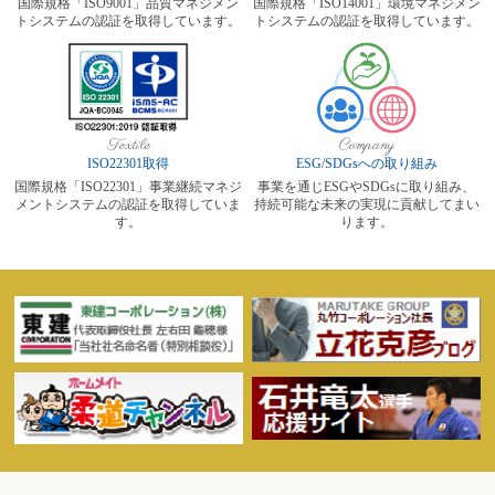
国際規格「ISO9001」品質マネジメン
国際規格「ISO14001」環境マネジメン
トシステムの認証を取得しています。
トシステムの認証を取得しています。
Textile
Company
ISO22301取得
ESG/SDGsへの取り組み
国際規格「ISO22301」事業継続マネジ
事業を通じESGやSDGsに取り組み、
メントシステムの認証を取得していま
持続可能な未来の実現に貢献してまい
す。
ります。