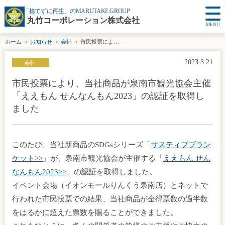
「捨てずに再生」のMARUTAKE GROUP
丸竹コーポレーション株式会社
MENU
ホーム
お知らせ
会社
市民投票により、当社商品が泉南市観光協会主催「ええもん せんなんもん2023」の認証を取得しました
2023.3.21
会社
市民投票により、当社商品が泉南市観光協会主催
「ええもん せんなんもん2023」の認証を取得し
ました
このたび、当社新商品のSDGsシリーズ「
サスティブブラン
ケット>>
」が、泉南市観光協会が主催する「
ええもん せん
なんもん2023>>
」の認証を取得しました。
イベント会場（イオンモールりんくう泉南店）とネットで
行われた市民投票での結果、当社商品が全得票数の過半数
をはるかに超えた票数を賜ることができました。